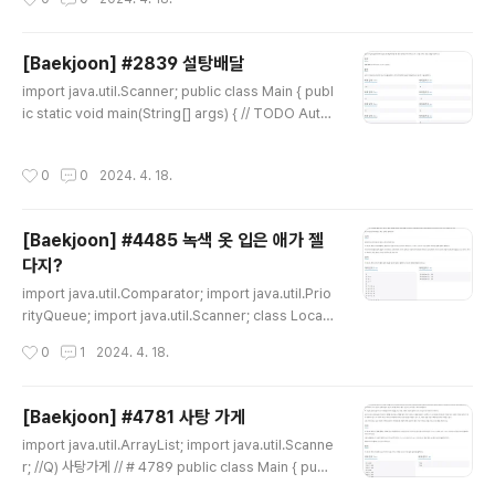
computed 사용 책 제목이 5글자 이상인 경우인가요..
[Baekjoon] #2839 설탕배달
글 내용
import java.util.Scanner; public class Main { publ
ic static void main(String[] args) { // TODO Auto-
generated method stub Scanner sc= new Scan
ner(System.in); int n = sc.nextInt(); if (n == 4 || n =
작성시간
0
0
2024. 4. 18.
= 7) { System.out.println(-1); } else if (n % 5 == 0)
{ System.out.println(n / 5); } else if (n % 5 == 1 ||
n % 5 == 3) { System.out.println((n / 5) + 1); } els
[Baekjoon] #4485 녹색 옷 입은 애가 젤
e if (n % 5 == 2 || n % 5 == 4) { System...
다지?
글 내용
import java.util.Comparator; import java.util.Prio
rityQueue; import java.util.Scanner; class Locati
on{ int x; int y; int w; public Location(int x, int y, int
작성시간
0
1
2024. 4. 18.
w) { // TODO Auto-generated constructor stub t
his.x = x; this.y = y; this.w = w; } } public class Mai
n { static int n; static int[][] map; static int[][] dist;
[Baekjoon] #4781 사탕 가게
static PriorityQueue q; static int[][] visit; static int
글 내용
import java.util.ArrayList; import java.util.Scanne
cnt = 0; public static ..
r; //Q) 사탕가게 // # 4789 public class Main { publi
c static void main(String[] args) { Scanner sc = n