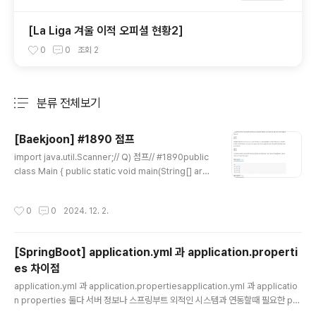
[La Liga 겨울 이적 오피셜 현황2]
0
0
조회
2
분류 전체보기
주요 글 목록
[Baekjoon] #1890 점프
글 내용
import java.util.Scanner;// Q) 점프// #1890public
class Main { public static void main(String[] arg
s) { Scanner sc = new Scanner(System.in); int n
= sc.nextInt(); int[][] board = new int[101][101]; lo
작성시간
0
0
2024. 12. 2.
ng[][] dp = new long[101][101]; int[][] visit = new
int[101][101]; for(int i=0;i
[SpringBoot] application.yml 과 application.properti
es 차이점
글 내용
application.yml 과 application.propertiesapplication.yml 과 applicatio
n properties 둘다 서버 정보나 스프링부트 외적인 시스템과 연동할때 필요한 pro
file 정보를 정의하고 프로그램이 실행되는데 필요한 속성들을 정의할때 applicatio