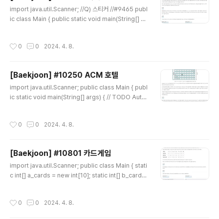
글 내용
import java.util.Scanner; //Q) 스티커 //#9465 publ
ic class Main { public static void main(String[] ar
gs) { Scanner sc = new Scanner(System.in); int t
c = sc.nextInt(); // Test Case int[] result = new int
작성시간
0
0
2024. 4. 8.
[tc]; for(int i=0;i
[Baekjoon] #10250 ACM 호텔
글 내용
import java.util.Scanner; public class Main { publ
ic static void main(String[] args) { // TODO Auto-
generated method stub Scanner sc = new Scan
ner(System.in); int tc = sc.nextInt(); String[] resul
작성시간
0
0
2024. 4. 8.
t = new String[tc]; for(int i=0;i= n) { n = n - ((idx-
1)*h); if(idx < 10) { result[i] = String.valueOf(n) +
"0" + String.valueOf(idx); break; }else { result[i]
[Baekjoon] #10801 카드게임
= String.valueOf(n) + "" + String.valueOf(..
글 내용
import java.util.Scanner; public class Main { stati
c int[] a_cards = new int[10]; static int[] b_cards
= new int[10]; static int answer_a = 0; static int a
nswer_b = 0; public static void main(String[] arg
작성시간
0
0
2024. 4. 8.
s) { // TODO Auto-generated method stub Scan
ner sc = new Scanner(System.in); for(int i=0;i an