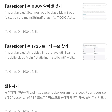
swer_a) return "B"; else return "D"; } }
[Baekjoon] #10809 알파벳 찾기
글 내용
import java.util.Scanner; public class Main { publ
ic static void main(String[] args) { // TODO Auto-
generated method stub Scanner sc = new Scan
ner(System.in); String s = sc.next(); String[] alph
작성시간
0
0
2024. 4. 8.
a = {"a", "b", "c", "d", "e", "f", "g", "h", "i", "j", "k", "l",
"m", "n", "o", "p", "q", "r", "s", "t", "u", "v", "w", "x",
"y", "z"}; for(int i=0;i
[Baekjoon] #11725 트리의 부모 찾기
글 내용
import java.util.ArrayList; import java.util.Scanne
r; public class Main { static int n; static int[] visit;
static int[] parent; static ArrayList[] ar; public sta
tic void main(String[] args) { // TODO Auto-gene
작성시간
0
0
2024. 4. 8.
rated method stub Scanner sc = new Scanner(S
ystem.in); n = sc.nextInt(); ar = new ArrayList[n+
1]; visit = new int[n+1]; parent= new int[n+1]; for
덧칠하기
(int i=1;i
글 내용
덧칠하기 : 연습문제 Lv.1 https://school.programmers.co.kr/learn/course
s/30/lessons/161989 프로그래머스 코드 중심의 개발자 채용. 스택 기반의 포지
션 매칭. 프로그래머스의 개발자 맞춤형 프로필을 등록하고, 나와 기술 궁합이 잘 맞
는 기업들을 매칭 받으세요. programmers.co.kr def solution(n, m, sectio
작성시간
0
0
2024. 4. 6.