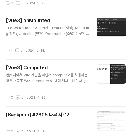
작성시간
0
0
2024. 5. 23.
n.yml 또는 application.properties를 사용한다.application.yml.yml 파일은 .
properties 파일과 다르게 계층적 구조를 사용 할 수 있다. 아래 내용을 보면 이해
가 편할거다.#DBspring: datasource: driver-class-name: oracle.jdbc.dri
[Vue3] onMounted
ver.OracleDriver url: jdbc:oracle:thin:@localhost:8..
글 내용
LifeCycle Hooks에는 크게 Creation(생성), Mountin
g(장착), Updating(변경), Destruction(소멸) 이렇게 4
단계가 있으며 이번에는 장착 단계에서도 onMounted를
중점으로 Mounting(장착) 단계에 대해 알아보려한다. M
작성시간
1
0
2024. 5. 14.
ounting(장착) 단계는 DOM에 컴포넌트를 삽입하는 단계
이며, onBeforeMount와 onMounted가 있다.서버 렌
더링에서 지원하지 않는다.초기 렌더링 직전에 돔을 변경
[Vue3] Computed
하고자 한다면 이 단계에서 활용할 수 있다.onBeforeMo
글 내용
unt: 컴포넌트가 마운트되기 직전에 호출된다 onMounte
🤔회사에서 Vue 개발을 하면서 computed를 사용하는
d: 컴포넌트가 마운트된 후에 호출되며 DOM에 접근할 수
경우가 종종 있어 computed 에 대해 알아보려 한다. (학
있는 단계이다. 또한, 모든 자식 컴포넌트가 마운트된 상태
습을 위한 정리로 틀린 정보가 있다면 말씀 주시면 감사하
를 의미한다. 위에서 ..
겠습니다.) Computed 사용 및 함수와 차이점 내 삼항 연
작성시간
0
0
2024. 4. 26.
산자처리 책 제목이 5글자 이상인 경우인가요? {{ book.ti
tle.length > 5 ? '예' : '아니오' }} 위 코드를 보면 ‘책 제
목이 5글자 이상’인 경우를 안에서 삼항 연산자를 통해 체
[Baekjoon] #2805 나무 자르기
크하여 ‘예’ / ‘아니오’ 로 출력해주고 있다. 하지만, 이와 같
은 코드는 가독성이 떨어지기 때문에 computed 또는 함
수를 사용하여 기능을 처리하는 것이 효율적인 코드이다.
작성시간
0
0
2024. 4. 18.