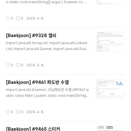
ic static void main(String[] args) { Scanner sc =
new Scanner(System.in); String str = sc.nextLin
e(); String strr = sc.nextLine(); int[][] dp = new int
작성시간
0
0
2024. 4. 8.
[1002][1002]; String s1 = "0"+str; String s2 =
"0"+strr; char[] ar = s1.toCharArray(); char[] arr
= s2.toCharArray(); for(int i=1;i
[Baekjoon] #9328 열쇠
글 내용
import java.util.ArrayList; import java.util.Linked
List; import java.util.Queue; import java.util.Scan
ner; class Location{ int x; int y; public Location(in
t x, int y) { // TODO Auto-generated constructor
작성시간
0
0
2024. 4. 8.
stub this.x = x; this.y = y; } } public class Main { p
ublic static void main(String[] args) { Scanner sc
= new Scanner(System.in); int tc = sc.nextInt(); f
[Baekjoon] #9461 파도반 수열
or(int testcase=0;testcase
글 내용
import java.util.Scanner; //Q)파도반 수열 //#9461 p
ublic class Main { public static void main(String[]
args) { Scanner sc = new Scanner(System.in); in
t tc = sc.nextInt(); long[] result = new long[tc]; int
작성시간
0
0
2024. 4. 8.
n; long[] dp = new long[101]; dp[1] = 1; dp[2] = 1;
dp[3] = 1; for(int i=0;i
[Baekjoon] #9465 스티커