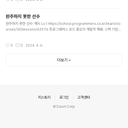
n): answer = 0 while section: paint = section[0] while section and sec
tion[0] < paint+ m: section.pop(0) answer+=1 return answer
완주하지 못한 선수
글 내용
완주하지 못한 선수: 해시 Lv.1 https://school.programmers.co.kr/learn/co
urses/30/lessons/42576 프로그래머스 코드 중심의 개발자 채용. 스택 기반의
포지션 매칭. 프로그래머스의 개발자 맞춤형 프로필을 등록하고, 나와 기술 궁합이
잘 맞는 기업들을 매칭 받으세요. programmers.co.kr import java.util.Hash
작성시간
0
0
2024. 4. 6.
Map; class Solution { public String solution(String[] participant, String
[] completion) { String answer = ""; HashMap map = new HashMap(); f
or(int i=0, l=participant.length;i
더보기
의안내
티스토리
로그인
고객센터
© Daum Corp.