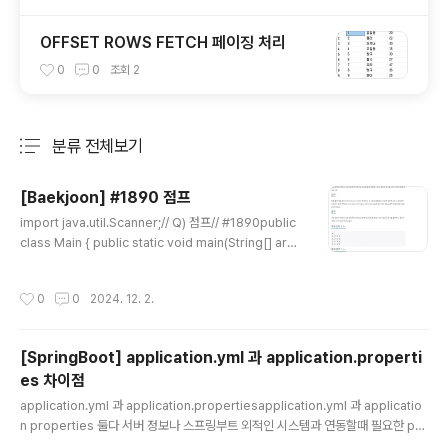
OFFSET ROWS FETCH 페이징 처리
0
0
조회
2
분류 전체보기
주요 글 목록
[Baekjoon] #1890 점프
글 내용
import java.util.Scanner;// Q) 점프// #1890public
class Main { public static void main(String[] arg
s) { Scanner sc = new Scanner(System.in); int n
= sc.nextInt(); int[][] board = new int[101][101]; lo
작성시간
0
0
2024. 12. 2.
ng[][] dp = new long[101][101]; int[][] visit = new
int[101][101]; for(int i=0;i
[SpringBoot] application.yml 과 application.properti
es 차이점
글 내용
application.yml 과 application.propertiesapplication.yml 과 applicatio
n properties 둘다 서버 정보나 스프링부트 외적인 시스템과 연동할때 필요한 pro
file 정보를 정의하고 프로그램이 실행되는데 필요한 속성들을 정의할때 applicatio