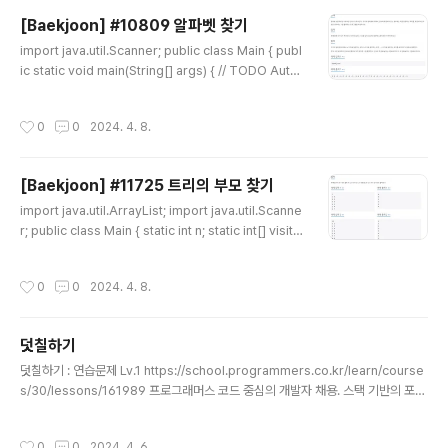
swer_a) return "B"; else return "D"; } }
[Baekjoon] #10809 알파벳 찾기
글 내용
import java.util.Scanner; public class Main { publ
ic static void main(String[] args) { // TODO Auto-
generated method stub Scanner sc = new Scan
ner(System.in); String s = sc.next(); String[] alph
작성시간
0
0
2024. 4. 8.
a = {"a", "b", "c", "d", "e", "f", "g", "h", "i", "j", "k", "l",
"m", "n", "o", "p", "q", "r", "s", "t", "u", "v", "w", "x",
"y", "z"}; for(int i=0;i
[Baekjoon] #11725 트리의 부모 찾기
글 내용
import java.util.ArrayList; import java.util.Scanne
r; public class Main { static int n; static int[] visit;
static int[] parent; static ArrayList[] ar; public sta
tic void main(String[] args) { // TODO Auto-gene
작성시간
0
0
2024. 4. 8.
rated method stub Scanner sc = new Scanner(S
ystem.in); n = sc.nextInt(); ar = new ArrayList[n+
1]; visit = new int[n+1]; parent= new int[n+1]; for
덧칠하기
(int i=1;i
글 내용
덧칠하기 : 연습문제 Lv.1 https://school.programmers.co.kr/learn/course
s/30/lessons/161989 프로그래머스 코드 중심의 개발자 채용. 스택 기반의 포지
션 매칭. 프로그래머스의 개발자 맞춤형 프로필을 등록하고, 나와 기술 궁합이 잘 맞
는 기업들을 매칭 받으세요. programmers.co.kr def solution(n, m, sectio
작성시간
0
0
2024. 4. 6.