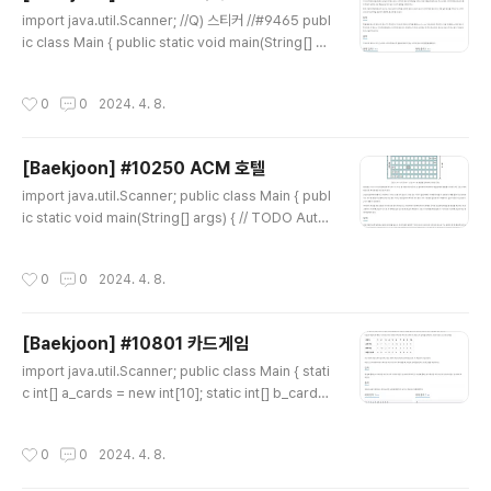
글 내용
import java.util.Scanner; //Q) 스티커 //#9465 publ
ic class Main { public static void main(String[] ar
gs) { Scanner sc = new Scanner(System.in); int t
c = sc.nextInt(); // Test Case int[] result = new int
작성시간
0
0
2024. 4. 8.
[tc]; for(int i=0;i
[Baekjoon] #10250 ACM 호텔
글 내용
import java.util.Scanner; public class Main { publ
ic static void main(String[] args) { // TODO Auto-
generated method stub Scanner sc = new Scan
ner(System.in); int tc = sc.nextInt(); String[] resul
작성시간
0
0
2024. 4. 8.
t = new String[tc]; for(int i=0;i= n) { n = n - ((idx-
1)*h); if(idx < 10) { result[i] = String.valueOf(n) +
"0" + String.valueOf(idx); break; }else { result[i]
[Baekjoon] #10801 카드게임
= String.valueOf(n) + "" + String.valueOf(..
글 내용
import java.util.Scanner; public class Main { stati
c int[] a_cards = new int[10]; static int[] b_cards
= new int[10]; static int answer_a = 0; static int a
nswer_b = 0; public static void main(String[] arg
작성시간
0
0
2024. 4. 8.
s) { // TODO Auto-generated method stub Scan
ner sc = new Scanner(System.in); for(int i=0;i an