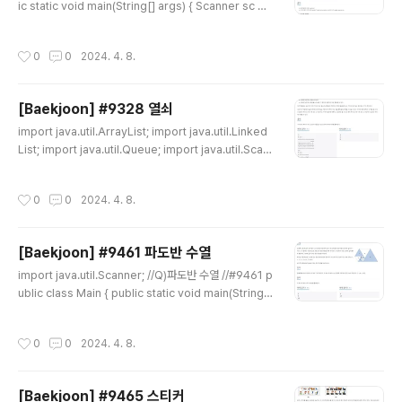
ic static void main(String[] args) { Scanner sc =
new Scanner(System.in); String str = sc.nextLin
e(); String strr = sc.nextLine(); int[][] dp = new int
작성시간
0
0
2024. 4. 8.
[1002][1002]; String s1 = "0"+str; String s2 =
"0"+strr; char[] ar = s1.toCharArray(); char[] arr
= s2.toCharArray(); for(int i=1;i
[Baekjoon] #9328 열쇠
글 내용
import java.util.ArrayList; import java.util.Linked
List; import java.util.Queue; import java.util.Scan
ner; class Location{ int x; int y; public Location(in
t x, int y) { // TODO Auto-generated constructor
작성시간
0
0
2024. 4. 8.
stub this.x = x; this.y = y; } } public class Main { p
ublic static void main(String[] args) { Scanner sc
= new Scanner(System.in); int tc = sc.nextInt(); f
[Baekjoon] #9461 파도반 수열
or(int testcase=0;testcase
글 내용
import java.util.Scanner; //Q)파도반 수열 //#9461 p
ublic class Main { public static void main(String[]
args) { Scanner sc = new Scanner(System.in); in
t tc = sc.nextInt(); long[] result = new long[tc]; int
작성시간
0
0
2024. 4. 8.
n; long[] dp = new long[101]; dp[1] = 1; dp[2] = 1;
dp[3] = 1; for(int i=0;i
[Baekjoon] #9465 스티커