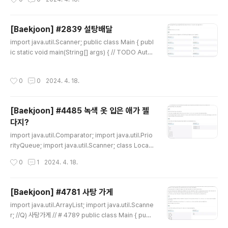
computed 사용 책 제목이 5글자 이상인 경우인가요..
[Baekjoon] #2839 설탕배달
글 내용
import java.util.Scanner; public class Main { publ
ic static void main(String[] args) { // TODO Auto-
generated method stub Scanner sc= new Scan
ner(System.in); int n = sc.nextInt(); if (n == 4 || n =
작성시간
0
0
2024. 4. 18.
= 7) { System.out.println(-1); } else if (n % 5 == 0)
{ System.out.println(n / 5); } else if (n % 5 == 1 ||
n % 5 == 3) { System.out.println((n / 5) + 1); } els
[Baekjoon] #4485 녹색 옷 입은 애가 젤
e if (n % 5 == 2 || n % 5 == 4) { System...
다지?
글 내용
import java.util.Comparator; import java.util.Prio
rityQueue; import java.util.Scanner; class Locati
on{ int x; int y; int w; public Location(int x, int y, int
작성시간
0
1
2024. 4. 18.
w) { // TODO Auto-generated constructor stub t
his.x = x; this.y = y; this.w = w; } } public class Mai
n { static int n; static int[][] map; static int[][] dist;
[Baekjoon] #4781 사탕 가게
static PriorityQueue q; static int[][] visit; static int
글 내용
import java.util.ArrayList; import java.util.Scanne
cnt = 0; public static ..
r; //Q) 사탕가게 // # 4789 public class Main { publi
c static void main(String[] args) { Scanner sc = n