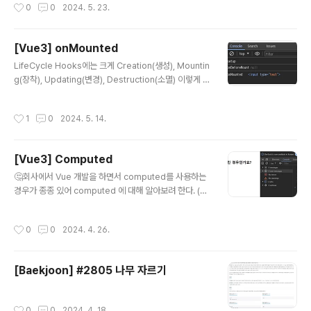
작성시간
0
0
2024. 5. 23.
n.yml 또는 application.properties를 사용한다.application.yml.yml 파일은 .
properties 파일과 다르게 계층적 구조를 사용 할 수 있다. 아래 내용을 보면 이해
가 편할거다.#DBspring: datasource: driver-class-name: oracle.jdbc.dri
[Vue3] onMounted
ver.OracleDriver url: jdbc:oracle:thin:@localhost:8..
글 내용
LifeCycle Hooks에는 크게 Creation(생성), Mountin
g(장착), Updating(변경), Destruction(소멸) 이렇게 4
단계가 있으며 이번에는 장착 단계에서도 onMounted를
중점으로 Mounting(장착) 단계에 대해 알아보려한다. M
작성시간
1
0
2024. 5. 14.
ounting(장착) 단계는 DOM에 컴포넌트를 삽입하는 단계
이며, onBeforeMount와 onMounted가 있다.서버 렌
더링에서 지원하지 않는다.초기 렌더링 직전에 돔을 변경
[Vue3] Computed
하고자 한다면 이 단계에서 활용할 수 있다.onBeforeMo
글 내용
unt: 컴포넌트가 마운트되기 직전에 호출된다 onMounte
🤔회사에서 Vue 개발을 하면서 computed를 사용하는
d: 컴포넌트가 마운트된 후에 호출되며 DOM에 접근할 수
경우가 종종 있어 computed 에 대해 알아보려 한다. (학
있는 단계이다. 또한, 모든 자식 컴포넌트가 마운트된 상태
습을 위한 정리로 틀린 정보가 있다면 말씀 주시면 감사하
를 의미한다. 위에서 ..
겠습니다.) Computed 사용 및 함수와 차이점 내 삼항 연
작성시간
0
0
2024. 4. 26.
산자처리 책 제목이 5글자 이상인 경우인가요? {{ book.ti
tle.length > 5 ? '예' : '아니오' }} 위 코드를 보면 ‘책 제
목이 5글자 이상’인 경우를 안에서 삼항 연산자를 통해 체
[Baekjoon] #2805 나무 자르기
크하여 ‘예’ / ‘아니오’ 로 출력해주고 있다. 하지만, 이와 같
은 코드는 가독성이 떨어지기 때문에 computed 또는 함
수를 사용하여 기능을 처리하는 것이 효율적인 코드이다.
작성시간
0
0
2024. 4. 18.