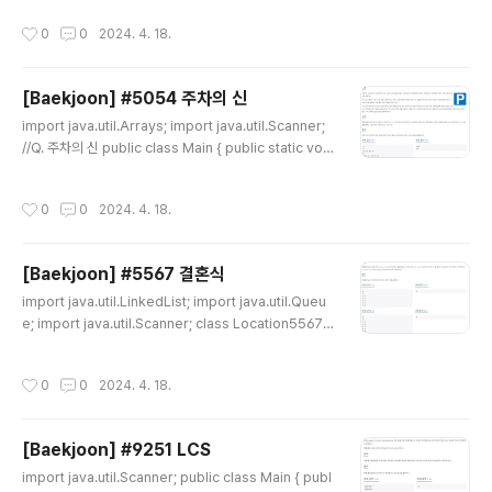
ew Scanner(System.in); boolean flag = true; Arr
작성시간
0
0
2024. 4. 18.
ayList ar = new ArrayList(); while(flag){ int n = sc.
nextInt(); // 사탕의 개수 float m = sc.nextFloat(); //
상근이 돈 int s_money = (int)(m*100+0.05); int[] d
[Baekjoon] #5054 주차의 신
p = new int[s_money+1]; if(n ==0 && m ==0.00){
글 내용
flag = ..
import java.util.Arrays; import java.util.Scanner;
//Q. 주차의 신 public class Main { public static voi
d main(String[] args) { Scanner sc = new Scanne
r(System.in); int t = sc.nextInt(); int[] result = new
작성시간
0
0
2024. 4. 18.
int[t]; for (int i=0;i
[Baekjoon] #5567 결혼식
글 내용
import java.util.LinkedList; import java.util.Queu
e; import java.util.Scanner; class Location5567{
int idx; public Location5567(int idx) { // TODO Au
to-generated constructor stub this.idx = idx; } }
작성시간
0
0
2024. 4. 18.
public class Main { static int n; static int m; static i
nt[][] friendsMap; static int[] visit; static Queue q
= new LinkedList(); static int friendsCnt =0; publi
[Baekjoon] #9251 LCS
c static void main(String[] args) { //..
글 내용
import java.util.Scanner; public class Main { publ