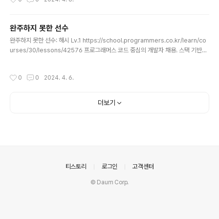
n): answer = 0 while section: paint = section[0] while section and sec
tion[0] < paint+ m: section.pop(0) answer+=1 return answer
완주하지 못한 선수
글 내용
완주하지 못한 선수: 해시 Lv.1 https://school.programmers.co.kr/learn/co
urses/30/lessons/42576 프로그래머스 코드 중심의 개발자 채용. 스택 기반의
포지션 매칭. 프로그래머스의 개발자 맞춤형 프로필을 등록하고, 나와 기술 궁합이
잘 맞는 기업들을 매칭 받으세요. programmers.co.kr import java.util.Hash
작성시간
0
0
2024. 4. 6.
Map; class Solution { public String solution(String[] participant, String
[] completion) { String answer = ""; HashMap map = new HashMap(); f
or(int i=0, l=participant.length;i
더보기
의안내
티스토리
로그인
고객센터
© Daum Corp.