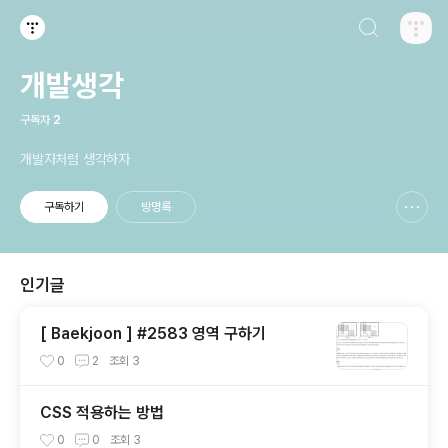
검색하기
티스토리
개발생각
구독자
2
개발자처럼 생각하자
구독하기
방명록
신고하기 레이어
열기
인기글
[ Baekjoon ] #2583 영역 구하기
0
2
조회
3
CSS 적용하는 방법
0
0
조회
3