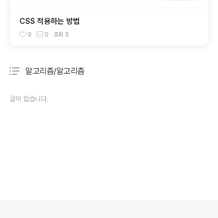
CSS 적용하는 방법
0
0
조회
3
알고리즘/알고리즘
분류 전체보기
주요 글 목록
글이 없습니다.
의안내