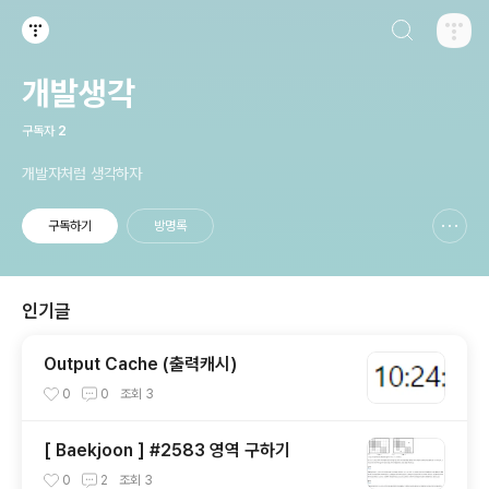
검색하기
티스토리
개발생각
구독자
2
개발자처럼 생각하자
구독하기
방명록
신고하기 레이어
열기
인기글
Output Cache (출력캐시)
0
0
조회
3
[ Baekjoon ] #2583 영역 구하기
0
2
조회
3