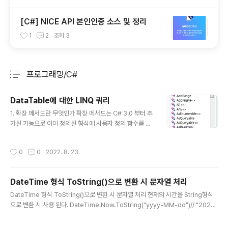
[C#] NICE API 본인인증 소스 및 정리
1
2
조회
3
프로그래밍/C#
분류 전체보기
주요 글 목록
DataTable에 대한 LINQ 쿼리
글 내용
1. 확장 메서드란 무엇인가 확장 메서드는 C# 3.0 부터 추
가된 기능으로 이미 정의된 형식에 사용자 정의 함수를 확
장시키는 작업을 수행하는 메서드이다. 간단하게 클래스에
손을 대지 않고 메서드를 추가할 수 있는 방법이라 보면 된
작성시간
0
0
2022. 8. 23.
다. 2. 확장 메서드 선언하는 방법 (1) static 한정자로 메
서드 선언 (2) 해당 메서드의 첫 번째 매개 변수는 반드시 t
his 키워드와 함께 확장하고자 하는 클래스(형식) 의 인스
DateTime 형식 ToString()으로 변환 시 문자열 처리
턴스여야 한다. 확장 메서드 생성/호출 예제 #문자열 공백
글 내용
카운트 확장 메서드 생성 public static class Extensti
DateTime 형식 ToString()으로 변환 시 문자열 처리 현재의 시간을 String형식
onString { public static int GetSpaceCount(this S
으로 변환 시 사용 된다. DateTime.Now.ToString("yyyy-MM-dd")// "2020-
tring str) { if(!string.isNullOrEmpty(s..
12-18" 문자열 형식 설명 d 한 자리 또는 두 자리 날짜입니다. dd 두 자리 날짜입니
다. 한 자리로 된 날짜 값 앞에는 0이 옵니다. ddd 세 문자로 된 요일 약어입니다. d