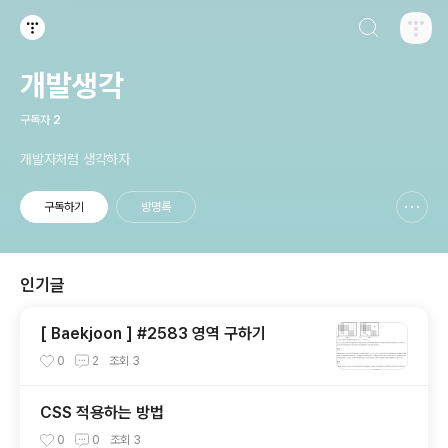
검색하기
티스토리
개발생각
구독자
2
개발자처럼 생각하자
구독하기
방명록
신고하기 레이어
열기
인기글
[ Baekjoon ] #2583 영역 구하기
0
2
조회
3
CSS 적용하는 방법
0
0
조회
3