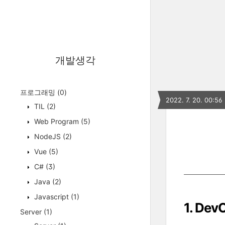
개발생각
프로그래밍
(0)
2022. 7. 20. 00:56
TIL
(2)
Web Program
(5)
NodeJS
(2)
Vue
(5)
C#
(3)
Java
(2)
Javascript
(1)
1. De
Server
(1)