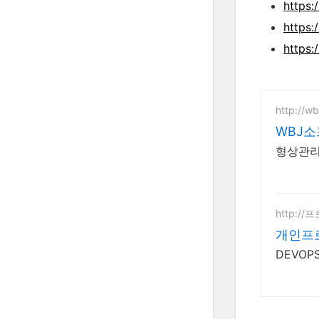
https
https:
https:
http://wb
WBJ
형상관리 
http:/
개인프
DEVO