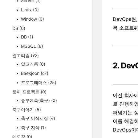
Server
(1)
Linux
(0)
DevOps
Window
(0)
록 소프트웨
DB
(0)
DB
(1)
MSSQL
(8)
알고리즘
(92)
2. De
알고리즘
(0)
Baekjoon
(67)
프로그래머스
(25)
토이 프로젝트
(0)
이전 회사에
승부예측(축구)
(0)
로 진행하
축구이야기
(5)
떠넘기는 상
축구 이적시장
(4)
이를 해결하
축구 지식
(1)
DevOps이
메모장
(0)