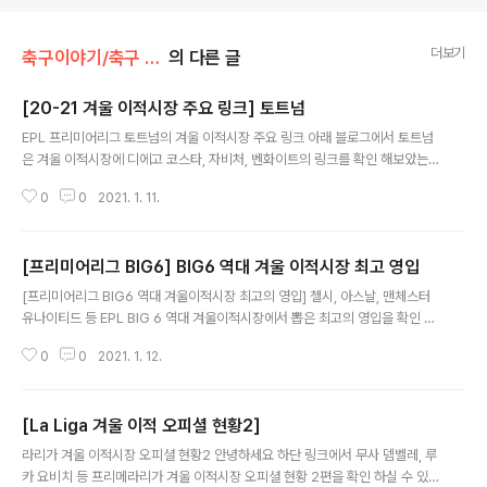
더보기
축구이야기/축구 이적시장
의 다른 글
[20-21 겨울 이적시장 주요 링크] 토트넘
글 내용
EPL 프리미어리그 토트넘의 겨울 이적시장 주요 링크 아래 블로그에서 토트넘
은 겨울 이적시장에 디에고 코스타, 자비처, 벤화이트의 링크를 확인 해보았는
데요 과연 해당 선수들이 토트넘에 합류할 수 있을지 기대 됩니다. 토트넘 외 EP
0
0
2021. 1. 11.
L 프리미어리그 BIG6 겨울 이적시장 주요 링크 선수들을 확인할 수 있습니다.
blog.naver.com/purplelondon/222192225978 [EPL 프리미어리그 B
IG6 겨울 이적시장 주요 링크] 토트넘 홋스퍼 FC 토트넘 홋스퍼 FC 20-21시
[프리미어리그 BIG6] BIG6 역대 겨울 이적시장 최고 영입
즌 겨울 이적시장 주요 링크1. Diego Costa아틀레티코 마드리드가 공격수
글 내용
디... blog.naver.com
[프리미어리그 BIG6 역대 겨울이적시장 최고의 영입] 첼시, 아스날, 맨체스터
유나이티드 등 EPL BIG 6 역대 겨울이적시장에서 뽑은 최고의 영입을 확인 할
수 있습니다. blog.naver.com/purplelondon/222202157470 [프리미
0
0
2021. 1. 12.
어리그 BIG6 역대 겨울이적시장 최고의 영입] 빅6 역대 겨울이적시장 최고의
영입​Pierre Emerick Aubameyang피에르 에메릭 오바메양 이적시기 201
8... blog.naver.com
[La Liga 겨울 이적 오피셜 현황2]
글 내용
라리가 겨울 이적시장 오피셜 현황2 안녕하세요 하단 링크에서 무사 뎀벨레, 루
카 요비치 등 프리메라리가 겨울 이적시장 오피셜 현황 2편을 확인 하실 수 있