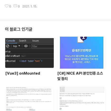
으십니다. blog.naver.com/purplelondon/222207535670 [La Liga /
0
0
2021. 1. 15.
라리가 겨울 이적시장 오피셜 현황2] La Liga겨울이적시장 오피셜 현황*La Li
ga 모든구단의 이적 및 재계약 내용을 겨울이적시장이 끝날때까... blog.nave
r.com
이 블로그 인기글
[Vue3] onMounted
[C#] NICE API 본인인증 소스
및 정리