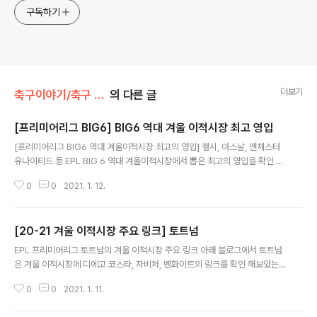
구독하기
더보기
축구이야기/축구 이적시장
의 다른 글
[프리미어리그 BIG6] BIG6 역대 겨울 이적시장 최고 영입
글 내용
[프리미어리그 BIG6 역대 겨울이적시장 최고의 영입] 첼시, 아스날, 맨체스터
유나이티드 등 EPL BIG 6 역대 겨울이적시장에서 뽑은 최고의 영입을 확인 할
수 있습니다. blog.naver.com/purplelondon/222202157470 [프리미
0
0
2021. 1. 12.
어리그 BIG6 역대 겨울이적시장 최고의 영입] 빅6 역대 겨울이적시장 최고의
영입​Pierre Emerick Aubameyang피에르 에메릭 오바메양 이적시기 201
8... blog.naver.com
[20-21 겨울 이적시장 주요 링크] 토트넘
글 내용
EPL 프리미어리그 토트넘의 겨울 이적시장 주요 링크 아래 블로그에서 토트넘
은 겨울 이적시장에 디에고 코스타, 자비처, 벤화이트의 링크를 확인 해보았는
데요 과연 해당 선수들이 토트넘에 합류할 수 있을지 기대 됩니다. 토트넘 외 EP
0
0
2021. 1. 11.
L 프리미어리그 BIG6 겨울 이적시장 주요 링크 선수들을 확인할 수 있습니다.
blog.naver.com/purplelondon/222192225978 [EPL 프리미어리그 B