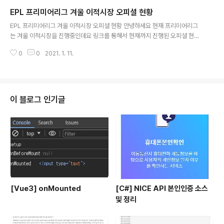
IG6 겨울 이적시장 주요 링크] 토트넘 홋스퍼 FC 토트넘 홋스퍼 FC 20-21시
EPL 프리미어리그 겨울 이적시장 오피셜 현황
즌 겨울 이적시장 주요 링크1. Diego Costa아틀레티코 마드리드가 공격수
글 내용
디... blog.naver.com
EPL 프리미어리그 겨울 이적시장 오피셜 현황 안녕하세요 현재 프리미어리그
는 겨울 이적시장을 진행중인데요 링크를 통해서 현재까지 진행된 오피셜 현황
을 확인할 수 있습니다. 앞으로 추가적인 오피셜도 링크를 통해 업로드 하도록
0
0
2021. 1. 11.
하겠습니다. 출처: 붉은런던 푸른런더 블로그 blog.naver.com/purplelond
on/222204191848 [EPL 프리미어리그 겨울 이적시장 오피셜 현황3] EPL
프리미어리그 겨울이적시장 오피셜 현황​겨울 이적시장동안 지속적으로 업데이
트할 예정입니다두번... blog.naver.com blog.naver.com/purplelondo
n/222197926857 [EPL 프리미어리그 겨울 이적시장 오피셜 현황2] EPL프
이 블로그 인기글
리미어리그 겨울이적시장 오피셜 현황​겨울 이적시장동안 지속..
[Vue3] onMounted
[C#] NICE API 본인인증 소스
및 정리