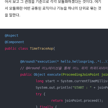
어서 보고 그 관점을 기준으로 각각 모듈화하겠다는 것이다. 여기
서 모듈화란 어떤 공통된 로직이나 기능을 하나의 단위로 묶는 것
을 말한다.
@Aspect
@Component
public
class
TimeTraceAop
{

@Around("execution(* hello.hellospring..*(..)
// @Around 어노테이션을 통해 어느 위치 하위(파
public
 Object 
execute
(ProceedingJoinPoint joi
long
 start = System.currentTimeMillis(
		System.out.println(
"START : "
 + joinP
try
 {

return
 joinPoint.proceed();	

		} 
finally
 {
