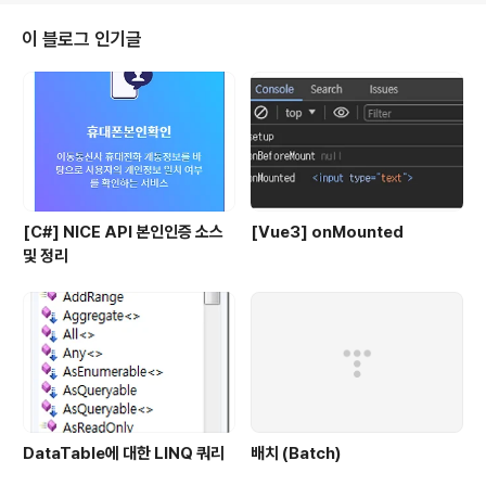
ass-name: oracle.jdbc.driver.OracleDriver url: jdbc:oracle:thin:@l
ocalhost:8..
이 블로그 인기글
[C#] NICE API 본인인증 소스
[Vue3] onMounted
및 정리
DataTable에 대한 LINQ 쿼리
배치 (Batch)