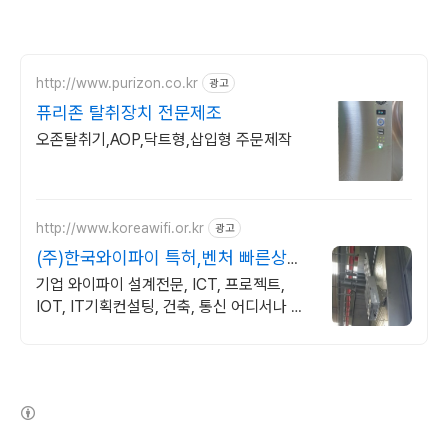
http://www.purizon.co.kr
광고
퓨리존 탈취장치 전문제조
오존탈취기,AOP,닥트형,삽입형 주문제작
http://www.koreawifi.or.kr
광고
(주)한국와이파이 특허,벤처 빠른상담
가능
기업 와이파이 설계전문, ICT, 프로젝트,
IOT, IT기획컨설팅, 건축, 통신 어디서나 끊
김없이! 와이파이특허 보유, 다양한 시공경험
을 가진 전문성있는 기업
(새창열림)