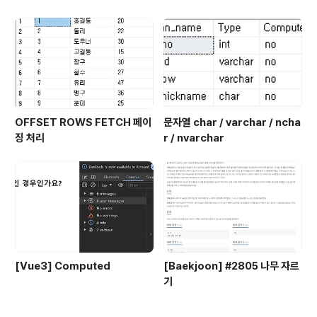
OFFSET ROWS FETCH 페이
문자열 char / varchar / ncha
징 처리
r / nvarchar
[Vue3] Computed
[Baekjoon] #2805 나무 자르
기