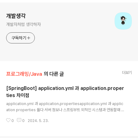
로그 정보
개발생각
개발자처럼 생각하자
구독하기
더보기
프로그래밍/Java
의 다른 글
[SpringBoot] application.yml 과 application.proper
ties 차이점
글 내용
application.yml 과 application.propertiesapplication.yml 과 applic
ation properties 둘다 서버 정보나 스프링부트 외적인 시스템과 연동할때 필
요한 profile 정보를 정의하고 프로그램이 실행되는데 필요한 속성들을 정의할
0
0
2024. 5. 23.
때 application.yml 또는 application.properties를 사용한다.applicatio
n.yml.yml 파일은 .properties 파일과 다르게 계층적 구조를 사용 할 수 있
다. 아래 내용을 보면 이해가 편할거다.#DBspring: datasource: driver-cl