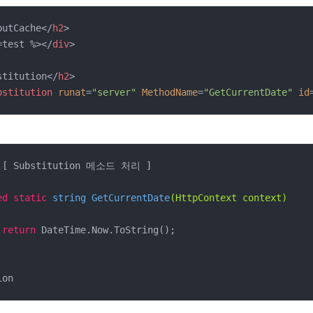
putCache
</
h2
>
=test %>
</
div
>
stitution
</
h2
>
bstitution
runat
=
"server"
MethodName
=
"GetCurrentDate"
id
 [ Substitution 메소드 처리 ] 

ed
static
 string 
GetCurrentDate
(HttpContext context)
return
 DateTime.Now.ToString();

ion