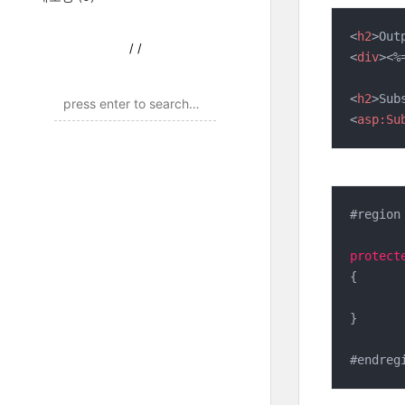
<
h2
>
Out
/
/
<
div
>
<%
<
h2
>
Sub
<
asp:Su
#region
protect
{

}

#endreg