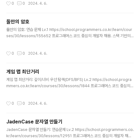
작성시간
0
0
2024. 4. 6.
Map; class Solution { public String solution(String[] participant, String
[] completion) { String answer = ""; HashMap map = new HashMap(); f
or(int i=0, l=participant.length;i
둘만의 암호
글 내용
둘만의 암호: 연습 문제 Lv.1 https://school.programmers.co.kr/learn/cour
ses/30/lessons/155652 프로그래머스 코드 중심의 개발자 채용. 스택 기반의
포지션 매칭. 프로그래머스의 개발자 맞춤형 프로필을 등록하고, 나와 기술 궁합이
잘 맞는 기업들을 매칭 받으세요. programmers.co.kr import java.util.Array
작성시간
0
0
2024. 4. 6.
List; import java.util.Arrays; import java.util.List; class Solution { public
String solution(String s, String skip, int index) { String answer = ""; cha
r[] word = s.toCharArray(); ..
게임 맵 최단거리
글 내용
게임 맵 최단거리: 깊이/너비 우선 탐색(DFS/BFS) Lv.2 https://school.progra
mmers.co.kr/learn/courses/30/lessons/1844 프로그래머스 코드 중심의
개발자 채용. 스택 기반의 포지션 매칭. 프로그래머스의 개발자 맞춤형 프로필을 등
록하고, 나와 기술 궁합이 잘 맞는 기업들을 매칭 받으세요. programmers.co.kr i
작성시간
0
0
2024. 4. 6.
mport java.util.LinkedList; import java.util.Queue; class Solution { publ
ic int solution(int[][] maps) { int[][] visit = new int[maps.length][maps
[0].length]; Queue q = new LinkedList();..
JadenCase 문자열 만들기
글 내용
JadenCase 문자열 만들기: 연습문제 Lv.2 https://school.programmers.co.
kr/learn/courses/30/lessons/12951 프로그래머스 코드 중심의 개발자 채용.