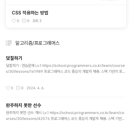
CSS 적용하는 방법
0
0
조회
3
알고리즘/프로그래머스
분류 전체보기
주요 글 목록
덧칠하기
글 내용
덧칠하기 : 연습문제 Lv.1 https://school.programmers.co.kr/learn/course
s/30/lessons/161989 프로그래머스 코드 중심의 개발자 채용. 스택 기반의 포지
션 매칭. 프로그래머스의 개발자 맞춤형 프로필을 등록하고, 나와 기술 궁합이 잘 맞
는 기업들을 매칭 받으세요. programmers.co.kr def solution(n, m, sectio
작성시간
0
0
2024. 4. 6.
n): answer = 0 while section: paint = section[0] while section and sec
tion[0] < paint+ m: section.pop(0) answer+=1 return answer
완주하지 못한 선수
글 내용
완주하지 못한 선수: 해시 Lv.1 https://school.programmers.co.kr/learn/co
urses/30/lessons/42576 프로그래머스 코드 중심의 개발자 채용. 스택 기반의
포지션 매칭. 프로그래머스의 개발자 맞춤형 프로필을 등록하고, 나와 기술 궁합이
잘 맞는 기업들을 매칭 받으세요. programmers.co.kr import java.util.Hash