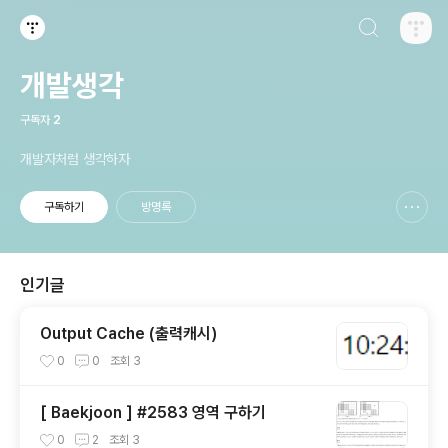
검색하기
티스토리
개발생각
구독자
2
개발자처럼 생각하자
구독하기
방명록
신고하기 레이어
열기
인기글
Output Cache (출력캐시)
0
0
조회
3
[ Baekjoon ] #2583 영역 구하기
0
2
조회
3