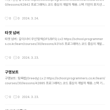
0/lessons/42842 프로그래머스 코드 중심의 개발자 채용. 스택 기반의 포지션 매
칭. 프로그래머스의 개발자 맞춤형 프로필을 등록하고, 나와 기술 궁합이 잘 맞는 기
업들을 매칭 받으세요. programmers.co.kr class Solution { public int[] sol
작성시간
0
0
2024. 3. 24.
ution(int brown, int yellow) { int[] answer = new int[2]; int w = (brown
+ yellow) / 3; //가로 최대 길이 = 전체 격자 개수 / 3 int h = 3; //세로 최소 길이
= 3 while(w >= h) { if(w*h == brown + y..
타겟 넘버
글 내용
타겟 넘버 : 깊이/너비 우선 탐색(DFS/BFS) Lv2 https://school.programmer
s.co.kr/learn/courses/30/lessons/43165 프로그래머스 코드 중심의 개발자
채용. 스택 기반의 포지션 매칭. 프로그래머스의 개발자 맞춤형 프로필을 등록하고,
나와 기술 궁합이 잘 맞는 기업들을 매칭 받으세요. programmers.co.kr class S
작성시간
0
0
2024. 3. 23.
olution { int answer = 0; public int solution(int[] numbers, int target) { g
etDFS(numbers, 0, target, 0); return answer; } public void getDFS(int[]
numbers, int depth, int target, int..
구명보트
글 내용
구명보트 : 탐욕법(Greedy) Lv.2 https://school.programmers.co.kr/learn/
courses/30/lessons/42885 프로그래머스 코드 중심의 개발자 채용. 스택 기반
의 포지션 매칭. 프로그래머스의 개발자 맞춤형 프로필을 등록하고, 나와 기술 궁합
이 잘 맞는 기업들을 매칭 받으세요. programmers.co.kr import java.util.Arr
작성시간
0
0
2024. 3. 23.
ays; class Solution { public int solution(int[] people, int limit) { int answ
er = 0; // TODO Auto-generated method stub //int[] people = {10,20,
70,80,90}; //int limit = 100; //int..