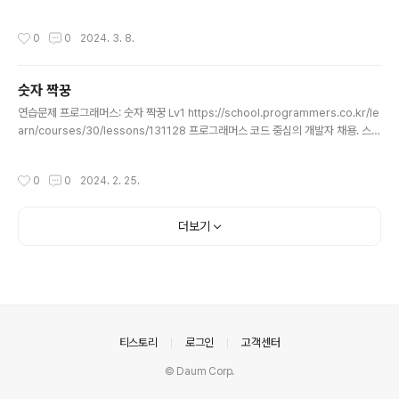
30/lessons/77484 프로그래머스 코드 중심의 개발자 채용. 스택 기반의 포지션
매칭. 프로그래머스의 개발자 맞춤형 프로필을 등록하고, 나와 기술 궁합이 잘 맞는
작성시간
0
0
2024. 3. 8.
기업들을 매칭 받으세요. programmers.co.kr class Solution { public int[] s
olution(int[] lottos, int[] win_nums) { //int lottos[] = {44, 1, 0, 0, 31, 25};
//int win_nums[] = { 31, 10, 45, 1, 6, 19}; ..
숫자 짝꿍
글 내용
연습문제 프로그래머스: 숫자 짝꿍 Lv1 https://school.programmers.co.kr/le
arn/courses/30/lessons/131128 프로그래머스 코드 중심의 개발자 채용. 스택
기반의 포지션 매칭. 프로그래머스의 개발자 맞춤형 프로필을 등록하고, 나와 기술
궁합이 잘 맞는 기업들을 매칭 받으세요. programmers.co.kr // 배열 SET 으로
작성시간
0
0
2024. 2. 25.
[9~0] 카운트를 저장 // 각 배열 SET에 카운트 while문으로 일치할 경우 answer
에 추가 class Solution { public String solution(String X, String Y) { String
answer = ""; StringBuilder sb = new StringBuilder(); int[] ..
더보기
의안내
티스토리
로그인
고객센터
© Daum Corp.