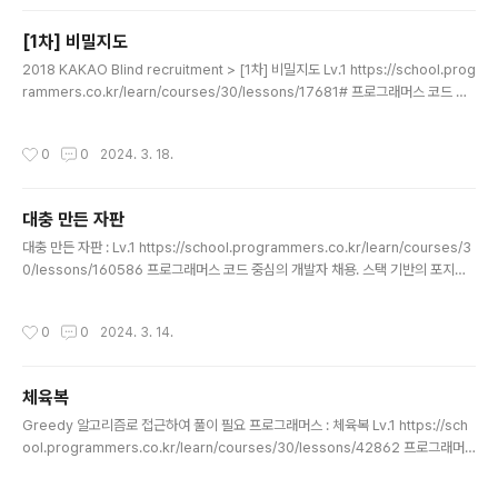
방식으로 처리 class Solution { public int solution(int number, int limit, int
power) { int answer = 0; int[] factors = new int[number+1]; // 약수 ..
[1차] 비밀지도
글 내용
2018 KAKAO Blind recruitment > [1차] 비밀지도 Lv.1 https://school.prog
rammers.co.kr/learn/courses/30/lessons/17681# 프로그래머스 코드 중
심의 개발자 채용. 스택 기반의 포지션 매칭. 프로그래머스의 개발자 맞춤형 프로필
을 등록하고, 나와 기술 궁합이 잘 맞는 기업들을 매칭 받으세요. programmers.c
작성시간
0
0
2024. 3. 18.
o.kr // Integer.toBinaryString(arr[1], arr[2]) 함수 활용해서 다시 풀이 해봐야
하는 문제 class Solution { public String[] solution(int n, int[] arr1, int[] arr
2) { String[] answer = new String[n]; St..
대충 만든 자판
글 내용
대충 만든 자판 : Lv.1 https://school.programmers.co.kr/learn/courses/3
0/lessons/160586 프로그래머스 코드 중심의 개발자 채용. 스택 기반의 포지션
매칭. 프로그래머스의 개발자 맞춤형 프로필을 등록하고, 나와 기술 궁합이 잘 맞는
기업들을 매칭 받으세요. programmers.co.kr 풀이) HashMap keyPad 에 문
작성시간
0
0
2024. 3. 14.
자 자판값을 key로, 클릭 최소 값을 설정 HashMap에 자판값이 설정되면 target
값을 해쉬맵을 통해 카운트 처리 import java.util.HashMap; class Solution {
public int[] solution(String[] keymap, String[] targets) { int[] answer ..
체육복
글 내용
Greedy 알고리즘로 접근하여 풀이 필요 프로그래머스 : 체육복 Lv.1 https://sch
ool.programmers.co.kr/learn/courses/30/lessons/42862 프로그래머
스 코드 중심의 개발자 채용. 스택 기반의 포지션 매칭. 프로그래머스의 개발자 맞춤
형 프로필을 등록하고, 나와 기술 궁합이 잘 맞는 기업들을 매칭 받으세요. progra