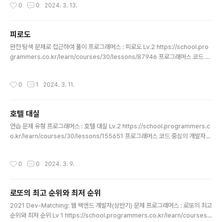
작성시간
0
0
2024. 3. 13.
mmers.co.kr import java.util.Arrays; class Solution { public int solutio
n(int n, int[] lost, int[] reserve) { // 체육복 가지고 있는 학생 int result = n - l
ost.length; Arrays.sort(lost); Arrays.sort(reser..
피로도
글 내용
완전 탐색 문제로 접근하여 풀이 프로그래머스 : 피로도 Lv.2 https://school.pro
grammers.co.kr/learn/courses/30/lessons/87946 프로그래머스 코드 중
심의 개발자 채용. 스택 기반의 포지션 매칭. 프로그래머스의 개발자 맞춤형 프로필
을 등록하고, 나와 기술 궁합이 잘 맞는 기업들을 매칭 받으세요. programmers.c
작성시간
0
1
2024. 3. 11.
o.kr class Solution { int answer = 0; public int solution(int k, int[][] dun
geons) { int n = dungeons.length; int[][] output = new int[n][n]; boolea
n[] visited = new boolean[n]; perm(dungeons,..
호텔 대실
글 내용
연습 문제 유형 프로그래머스 : 호텔 대실 Lv.2 https://school.programmers.c
o.kr/learn/courses/30/lessons/155651 프로그래머스 코드 중심의 개발자
채용. 스택 기반의 포지션 매칭. 프로그래머스의 개발자 맞춤형 프로필을 등록하고,
나와 기술 궁합이 잘 맞는 기업들을 매칭 받으세요. programmers.co.kr import
작성시간
0
0
2024. 3. 9.
java.util.PriorityQueue; class Solution { public int solution(String[][] bo
ok_time) { PriorityQueue in = new PriorityQueue(); PriorityQueue out
= new PriorityQueue(); int max = 0; int cn..
로또의 최고 순위와 최저 순위
글 내용
2021 Dev-Matching: 웹 백엔드 개발자(상반기) 문제 프로그래머스 : 로또의 최고
순위와 최저 순위 Lv 1 https://school.programmers.co.kr/learn/courses/