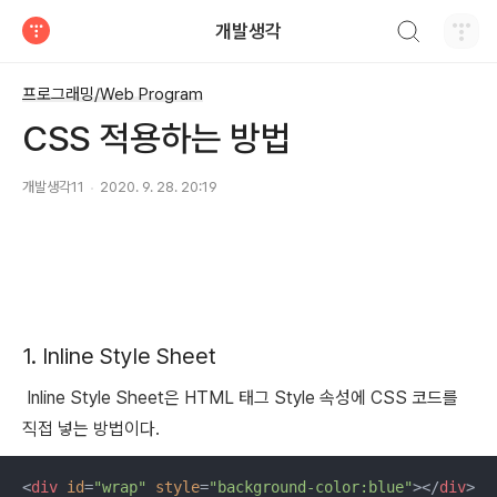
검색하기
개발생각
티스토리
프로그래밍/Web Program
CSS 적용하는 방법
개발생각11
2020. 9. 28. 20:19
1. Inline Style Sheet
Inline Style Sheet은 HTML 태그 Style 속성에 CSS 코드를
직접 넣는 방법이다.
<
div
id
=
"wrap"
style
=
"background-color:blue"
>
</
div
>