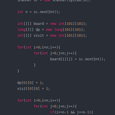
		Scanner sc = 
new
 Scanner(System.in);

int
 n = sc.nextInt();

int
[][] board = 
new
int
[
101
][
101
];

long
[][] dp = 
new
long
[
101
][
101
];

int
[][] visit = 
new
int
[
101
][
101
];

for
(
int
 i=
0
;i<n;i++){

for
(
int
 j=
0
;j<n;j++){

rd[i][j] = sc.nextInt();

		}

	}

		dp[
0
][
0
] = 
1
;

		visit[
0
][
0
] = 
1
;

for
(
int
 i=
0
;i<n;i++){

for
(
int
 j=
0
;j<n;j++){

if
(i==n-
1
 && j==n-
1
){
