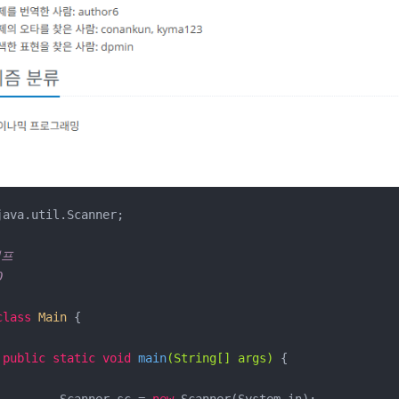
java.util.Scanner;

점프
0
class
Main
{

public
static
void
main
(String[] args)
{
