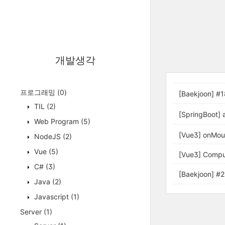
개발생각
프로그래밍
(0)
[Baekjoon] 
TIL
(2)
[SpringBoot] 
Web Program
(5)
[Vue3] onMou
NodeJS
(2)
Vue
(5)
[Vue3] Comp
C#
(3)
[Baekjoon]
Java
(2)
Javascript
(1)
Server
(1)