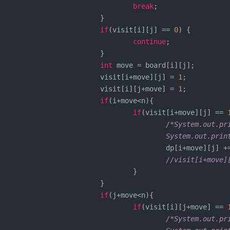
break
;

			}

if
(visit[i][j] == 
0
) {

continue
;

			}

int
 move = board[i][j];

				visit[i+move][j] = 
1
;

				visit[i][j+move] = 
1
;

if
(i+move<n){

if
(visit[i+move][j] == 
/*System.out.pri
						System.out.
	dp[i+move][j] += dp[i][j];

//visit[i+move]
				}

			}

if
(j+move<n){

if
(visit[i][j+move] == 
/*System.out.pri