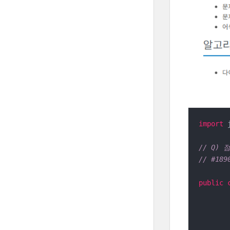
import
 
// Q) 
// #189
public