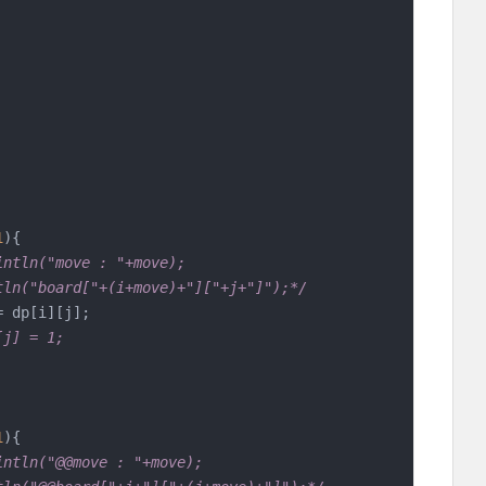
1
){

ntln("move : "+move);

println("board["+(i+move)+"]["+j+"]");*/
[j] = 1;
1
){

ntln("@@move : "+move);
