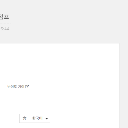
 점프
23:44