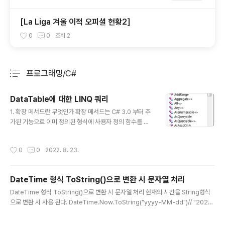
[La Liga 겨울 이적 오피셜 현황2]
0
0
조회
2
프로그래밍/C#
분류 전체보기
주요 글 목록
DataTable에 대한 LINQ 쿼리
글 내용
1. 확장 메서드란 무엇인가 확장 메서드는 C# 3.0 부터 추
가된 기능으로 이미 정의된 형식에 사용자 정의 함수를 확
장시키는 작업을 수행하는 메서드이다. 간단하게 클래스에
손을 대지 않고 메서드를 추가할 수 있는 방법이라 보면 된
작성시간
0
0
2022. 8. 23.
다. 2. 확장 메서드 선언하는 방법 (1) static 한정자로 메
서드 선언 (2) 해당 메서드의 첫 번째 매개 변수는 반드시 t
his 키워드와 함께 확장하고자 하는 클래스(형식) 의 인스
DateTime 형식 ToString()으로 변환 시 문자열 처리
턴스여야 한다. 확장 메서드 생성/호출 예제 #문자열 공백
글 내용
카운트 확장 메서드 생성 public static class Extensti
DateTime 형식 ToString()으로 변환 시 문자열 처리 현재의 시간을 String형식
onString { public static int GetSpaceCount(this S
으로 변환 시 사용 된다. DateTime.Now.ToString("yyyy-MM-dd")// "2020-
tring str) { if(!string.isNullOrEmpty(s..
12-18" 문자열 형식 설명 d 한 자리 또는 두 자리 날짜입니다. dd 두 자리 날짜입니
다. 한 자리로 된 날짜 값 앞에는 0이 옵니다. ddd 세 문자로 된 요일 약어입니다. d