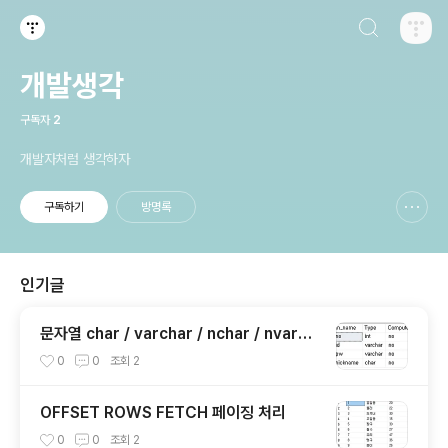
검색하기
티스토리
개발생각
구독자
2
개발자처럼 생각하자
구독하기
방명록
신고하기 레이어
열기
인기글
문자열 char / varchar / nchar / nvarch
ar
0
0
조회
2
OFFSET ROWS FETCH 페이징 처리
0
0
조회
2