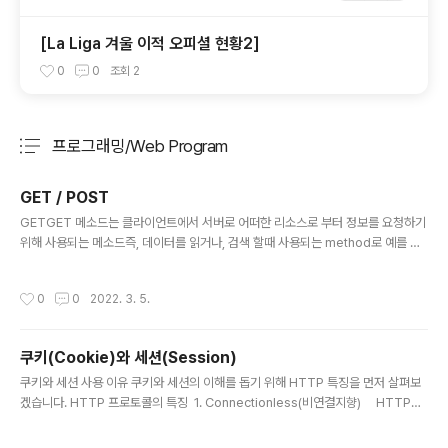
[La Liga 겨울 이적 오피셜 현황2]
0
0
조회
2
프로그래밍/Web Program
분류 전체보기
주요 글 목록
GET / POST
글 내용
GETGET 메소드는 클라이언트에서 서버로 어떠한 리소스로 부터 정보를 요청하기
위해 사용되는 메소드즉, 데이터를 읽거나, 검색 할때 사용되는 method로 예를 들
면 게시판의 게시물을 조회할 때 사용된다.GET은 요청을 전송할 때 URL 주소 끝에
파라미터로 포함되어 전송되며 이 부분을 Query String(쿼리스트링) 이라 부른다.
작성시간
0
0
2022. 3. 5.
GET Method는 오로지 데이터를 읽을 때만 사용되며 수정할 때는 사용하지 않는
다.URL 예시) www.example.com?name1=john&name2=mountGET 특징
GET 요청은 캐시가 가능하다.GET 요청은 브라우저 히스토리에 남는다.파라미터
쿠키(Cookie)와 세션(Session)
에 내용이 노출되기 때문에 민감한 데이터를 다룰 때 GET 요청을 사용해서는 안된
글 내용
다.GET 요청은 ..
쿠키와 세션 사용 이유 쿠키와 세션의 이해를 돕기 위해 HTTP 특징을 먼저 살펴보
겠습니다. HTTP 프로토콜의 특징 1. Connectionless(비연결지향) HTTP는
사용자가 Request(요청)를 서버에 보내면 서버는 클라이언트에게 Response를
주고 연결이 끊기는 특성이 있습니다. 2. Stateless(상태없음) 커넥션이 끊기는