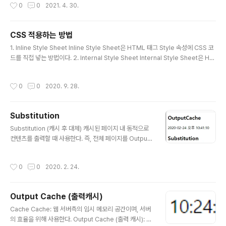
작성시간
0
0
2021. 4. 30.
순간 클라이언트와 서버의 통신은 완전 종료가 되며 상태 정보는 유지하지 않는 특성
이 있습니다. 위와 같은 특징을 갖고 있기 때문에 서버의 리소스 낭비가 줄어드는 장
점을 가지고 있지만, 이로 인하여 통신을 할때마다 서버는 클라이언트가 누구인지 인
CSS 적용하는 방법
증을 계속해야 합니다. 즉, 로그인 후에 페이지를 이동하면 다시 로그인을 해야하는
글 내용
상황..
1. Inline Style Sheet Inline Style Sheet은 HTML 태그 Style 속성에 CSS 코
드를 직접 넣는 방법이다. 2. Internal Style Sheet Internal Style Sheet은 HT
ML 페이지 내 코드를 입력 후 안에 CSS 코드를 입력하는 방법이다. 3. Linking St
yle Sheet Linking Style Sheet은 CSS 파일을 생성 후 이를 HTML 문서와 연
작성시간
0
0
2020. 9. 28.
결하는 방법이다. 아래와 같은 태그를 적용하고 싶은 HTML 페이지에 추가 후 href
로 적용할 .css 파일 경로를 입력하여 연결한다.
Substitution
글 내용
Substitution (캐시 후 대체) 캐시된 페이지 내 동적으로
컨텐츠를 출력할 때 사용한다. 즉, 전체 페이지를 Output
Cache를 이용하여 캐시가 처리되었을 때, Substitutio
컨트롤은 동적으로 컨텐츠를 출력할 수 있도록 해준다. 간
작성시간
0
0
2020. 2. 24.
단한 예제를 확인해보면 아래와 같다. 1. Output Cache
하단의 시간은 캐시가 30초간 걸린 시간 2. Substitution
하단의 시간은 컨트롤을 이용하여 동적으로 현재 시간을
Output Cache (출력캐시)
출력 처리한 결과 -> 해당 페이지를 새로 고침 하면 outpu
글 내용
t Cache는 캐시가 걸려 시간이 10:41:10으로 고정되어
Cache Cache: 웹 서버측의 임시 메모리 공간이며, 서버
있는 반면 Substitution은 새로고침 할 때마다 시간이 새
의 효율을 위해 사용한다. Output Cache (출력 캐시): 출