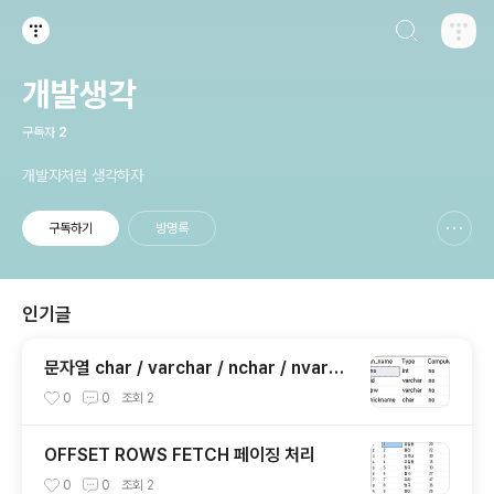
검색하기
티스토리
개발생각
구독자
2
개발자처럼 생각하자
구독하기
방명록
신고하기 레이어
열기
인기글
문자열 char / varchar / nchar / nvarch
ar
0
0
조회
2
OFFSET ROWS FETCH 페이징 처리
0
0
조회
2