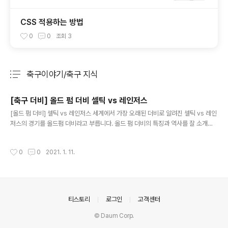
CSS 적용하는 방법
0
0
조회
3
축구이야기/축구 지식
분류 전체보기
주요 글 목록
[축구 더비] 올드 펌 더비 셀틱 vs 레인저스
글 내용
[올드 펌 더비] 셀틱 vs 레인저스 세계에서 가장 오래된 더비로 알려진 셀틱 vs 레인
저스의 경기를 올드펌 더비라고 부릅니다. 올드 펌 더비의 특징과 역사를 잘 소개해
준 블로그 글을 통해 확인할 수 있습니다. blog.naver.com/purplelondon/222
197932882 [Europe Derby] 올드 펌 더비 셀틱 FC vs 레인져스 FC 세계에서
작성시간
0
0
2021. 1. 11.
가장 오래된 축구 더비올드 펌 더비​올드 펌 더비(Old Firm Derby)는 스코티시 프
리미어십에... blog.naver.com
의안내
티스토리
로그인
고객센터
© Daum Corp.