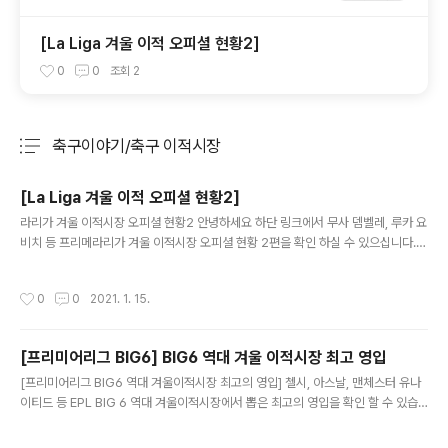
[La Liga 겨울 이적 오피셜 현황2]
0
0
조회
2
축구이야기/축구 이적시장
분류 전체보기
주요 글 목록
[La Liga 겨울 이적 오피셜 현황2]
글 내용
라리가 겨울 이적시장 오피셜 현황2 안녕하세요 하단 링크에서 무사 뎀벨레, 루카 요
비치 등 프리메라리가 겨울 이적시장 오피셜 현황 2편을 확인 하실 수 있으십니다. b
log.naver.com/purplelondon/222207535670 [La Liga / 라리가 겨울 이
적시장 오피셜 현황2] La Liga겨울이적시장 오피셜 현황*La Liga 모든구단의 이
작성시간
0
0
2021. 1. 15.
적 및 재계약 내용을 겨울이적시장이 끝날때까... blog.naver.com
[프리미어리그 BIG6] BIG6 역대 겨울 이적시장 최고 영입
글 내용
[프리미어리그 BIG6 역대 겨울이적시장 최고의 영입] 첼시, 아스날, 맨체스터 유나
이티드 등 EPL BIG 6 역대 겨울이적시장에서 뽑은 최고의 영입을 확인 할 수 있습
니다. blog.naver.com/purplelondon/222202157470 [프리미어리그 BIG6
역대 겨울이적시장 최고의 영입] 빅6 역대 겨울이적시장 최고의 영입​Pierre Emeri