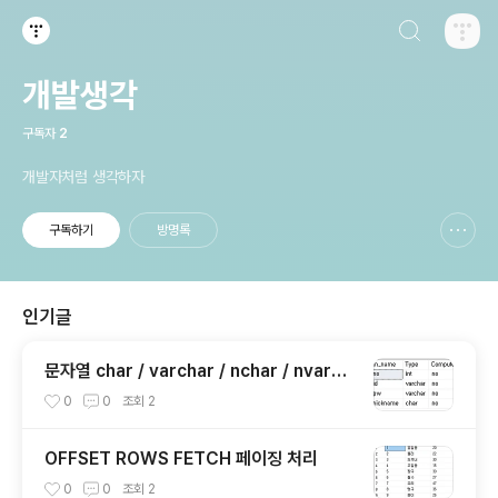
검색하기
티스토리
개발생각
구독자
2
개발자처럼 생각하자
구독하기
방명록
신고하기 레이어
열기
인기글
문자열 char / varchar / nchar / nvarch
ar
0
0
조회
2
OFFSET ROWS FETCH 페이징 처리
0
0
조회
2