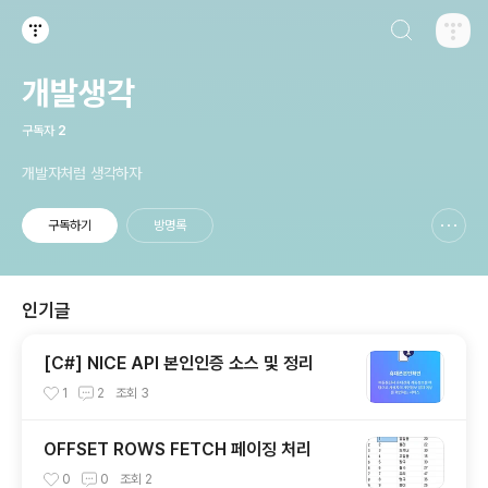
검색하기
티스토리
개발생각
구독자
2
개발자처럼 생각하자
구독하기
방명록
신고하기 레이어
열기
인기글
[C#] NICE API 본인인증 소스 및 정리
1
2
조회
3
OFFSET ROWS FETCH 페이징 처리
0
0
조회
2