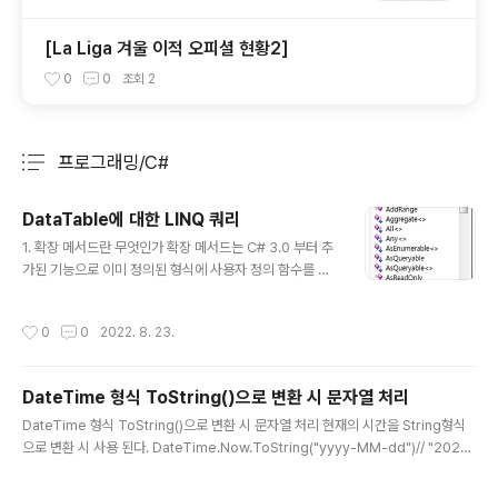
[La Liga 겨울 이적 오피셜 현황2]
0
0
조회
2
프로그래밍/C#
분류 전체보기
주요 글 목록
DataTable에 대한 LINQ 쿼리
글 내용
1. 확장 메서드란 무엇인가 확장 메서드는 C# 3.0 부터 추
가된 기능으로 이미 정의된 형식에 사용자 정의 함수를 확
장시키는 작업을 수행하는 메서드이다. 간단하게 클래스에
손을 대지 않고 메서드를 추가할 수 있는 방법이라 보면 된
작성시간
0
0
2022. 8. 23.
다. 2. 확장 메서드 선언하는 방법 (1) static 한정자로 메
서드 선언 (2) 해당 메서드의 첫 번째 매개 변수는 반드시 t
his 키워드와 함께 확장하고자 하는 클래스(형식) 의 인스
DateTime 형식 ToString()으로 변환 시 문자열 처리
턴스여야 한다. 확장 메서드 생성/호출 예제 #문자열 공백
글 내용
카운트 확장 메서드 생성 public static class Extensti
DateTime 형식 ToString()으로 변환 시 문자열 처리 현재의 시간을 String형식
onString { public static int GetSpaceCount(this S
으로 변환 시 사용 된다. DateTime.Now.ToString("yyyy-MM-dd")// "2020-
tring str) { if(!string.isNullOrEmpty(s..
12-18" 문자열 형식 설명 d 한 자리 또는 두 자리 날짜입니다. dd 두 자리 날짜입니
다. 한 자리로 된 날짜 값 앞에는 0이 옵니다. ddd 세 문자로 된 요일 약어입니다. d