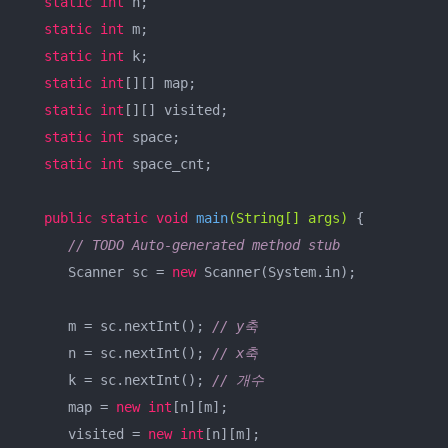
static
int
 n;

static
int
 m;

static
int
 k;

static
int
[][] map;

static
int
[][] visited;

static
int
 space;

static
int
 space_cnt;

public
static
void
main
(String[] args)
{

// TODO Auto-generated method stub
      Scanner sc = 
new
 Scanner(System.in);

      m = sc.nextInt(); 
// y축
      n = sc.nextInt(); 
// x축
      k = sc.nextInt(); 
// 개수
      map = 
new
int
[n][m];

      visited = 
new
int
[n][m];
