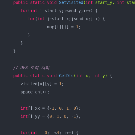
public
static
void
SetVisited
(
int
 start_y, 
int
 sta
for
(
int
 i=start_y;i<end_y;i++) {

for
(
int
 j=start_x;j<end_x;j++) {

        	 map[i][j] = 
1
;

         }

      }

   }

// DFS 로직 처리
public
static
void
GetDfs
(
int
 x, 
int
 y)
{

      visited[x][y] = 
1
;

      space_cnt++;

int
[] xx = {-
1
, 
0
, 
1
, 
0
};

int
[] yy = {
0
, 
1
, 
0
, -
1
};

for
(
int
 i=
0
; i<
4
; i++) {
