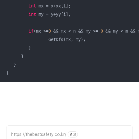
int
 mx = x+xx[i];

int
 my = y+yy[i];

if
(mx >=
0
 && mx < n && my >= 
0
 && my < m && 
        	 GetDfs(mx, my);

         }

      }

   }

https://thebestsafety.co.kr/
광고