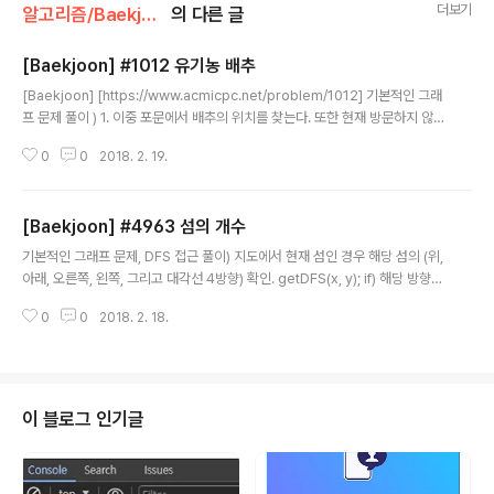
더보기
알고리즘/Baekjoon
의 다른 글
[Baekjoon] #1012 유기농 배추
글 내용
[Baekjoon] [https://www.acmicpc.net/problem/1012] 기본적인 그래
프 문제 풀이 ) 1. 이중 포문에서 배추의 위치를 찾는다. 또한 현재 방문하지 않은
배추의 위치여야한다. 2. 찾은 배추의 위치에서 인접한 배추의 위치를 계속 찾
0
0
2018. 2. 19.
는다. 또한 방문하지 않은 인접 위치여야한다. ( ←↑→↓ : 순서 xx = [-1,0,1,
0] yy = [0,-1,0,1] ) // 이를 재귀탐색 DFS 3. 배추가 인접하지 않거나 이미 방
문한 지역이면 getDFS 함수를 빠져나온다. 4. 이중포문으로 돌아와서 다시 배
[Baekjoon] #4963 섬의 개수
추의 위치를 찾는다 5. 1~4 반복. import java.util.ArrayList; import java.
글 내용
util.Scanner; public class Main { st..
기본적인 그래프 문제, DFS 접근 풀이) 지도에서 현재 섬인 경우 해당 섬의 (위,
아래, 오른쪽, 왼쪽, 그리고 대각선 4방향) 확인. getDFS(x, y); if) 해당 방향으
로 섬인 경우 재귀탐색으로 다시 확인. // 단, 아직 방문하지 않은 섬인 경우 els
0
0
2018. 2. 18.
e) 바다인 경우 return. --> 함수 return 경우 모든 인접 지역을 방문했거나
바다인경우로 섬+1 map[][] : 배열로 섬과 지도를 나타내는 지도 저장 visit[]
[] : 이미 방문한 지역 저장 // 1 : 방문, 0 : 미방문 DFS 그래프로 이동 int[] xx
= {-1, 0, 1, 1, 1, 0, -1, -1}; int[] yy = {-1, -1, -1, 0, 1, 1, 1, 0}; import java.u
til.A..
이 블로그 인기글