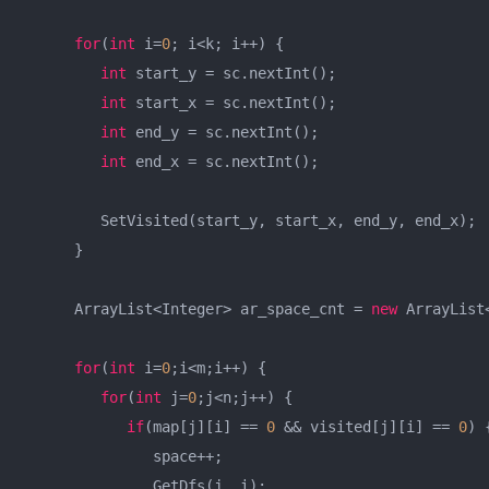
for
(
int
 i=
0
; i<k; i++) {

int
 start_y = sc.nextInt();

int
 start_x = sc.nextInt();

int
 end_y = sc.nextInt();

int
 end_x = sc.nextInt();

         SetVisited(start_y, start_x, end_y, end_x);

      }

      ArrayList<Integer> ar_space_cnt = 
new
 ArrayList
for
(
int
 i=
0
;i<m;i++) {

for
(
int
 j=
0
;j<n;j++) {

if
(map[j][i] == 
0
 && visited[j][i] == 
0
) {
               space++;

               GetDfs(j, i);
