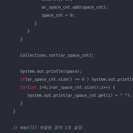
               ar_space_cnt.add(space_cnt);

               space_cnt = 
0
;

            }

         }

      }

      Collections.sort(ar_space_cnt);

      System.out.println(space);

if
(ar_space_cnt.size() == 
0
 ) System.out.printl
for
(
int
 i=
0
;i<ar_space_cnt.size();i++) {

         System.out.print(ar_space_cnt.get(i) + 
" "
);

      }

   }

// map[][] 색칠된 영역 1로 설정