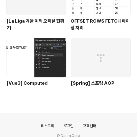
[La Liga 겨울 이적 오피셜 현황
OFFSET ROWS FETCH 페이
2]
징 처리
[Vue3] Computed
[Spring] 스프링 AOP
의안내
티스토리
로그인
고객센터
© Daum Corp.