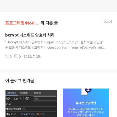
더보기
프로그래밍/NodeJS
의 다른 글
bcrypt 패스워드 암호화 처리
글 내용
1. bcrypt 패스워드 암호화 처리 npm i bcrypt //bcrypt 설치 회원 가입 함
수 호출 시 패스워드 암호화 처리 const bcrypt = require(’bcrypt’) route
r.post(&#39;/&#39;, async(req, res, next) => { try{ const hash = a
0
0
2022. 7. 25.
wait bcrypt.hash(req.body.password, 10); // 이미 회원가입여부 체크
const isUser = await db.User.findOne({ where:{ email:req.body.e
mail }, if(isUser){ // 중략 } const newUser = await db.User.create({
email: req.body.email, password: h..
이 블로그 인기글