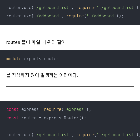
router.use(
'/getboardlist'
, 
require
(
'./getboardlist'
))
router.use(
'/addboard'
, 
require
(
'./addboard'
));
routes 폴더 파일 내 위와 같이
module
.exports=router
를 작성하지 않아 발생하는 에러이다.
const
 express= 
require
(
'express'
const
 router = express.Router();

router.use(
'/getboardlist'
, 
require
(
'./getboardlist'
))