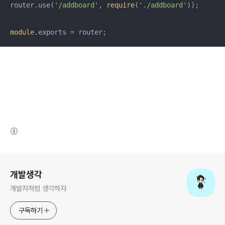
router.use(
'/addboard'
, 
require
(
'./addboard'
));

module
.exports = router;
(새창열림)
로그 정보
개발생각
개발자처럼 생각하자
구독하기