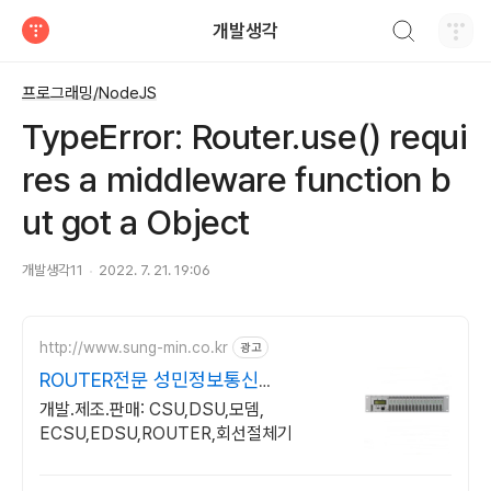
검색하기
개발생각
티스토리
프로그래밍/NodeJS
TypeError: Router.use() requi
res a middleware function b
ut got a Object
개발생각11
2022. 7. 21. 19:06
http://www.sung-min.co.kr
광고
ROUTER전문 성민정보통신
CSU/DSU+네트웍통합전문
개발.제조.판매: CSU,DSU,모뎀,
ECSU,EDSU,ROUTER,회선절체기