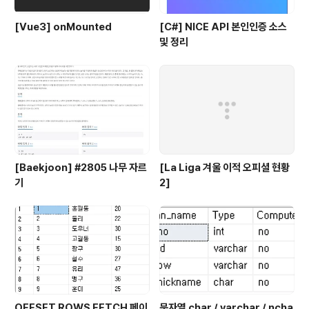
[Vue3] onMounted
[C#] NICE API 본인인증 소스
및 정리
[Baekjoon] #2805 나무 자르
[La Liga 겨울 이적 오피셜 현황
기
2]
OFFSET ROWS FETCH 페이
문자열 char / varchar / ncha