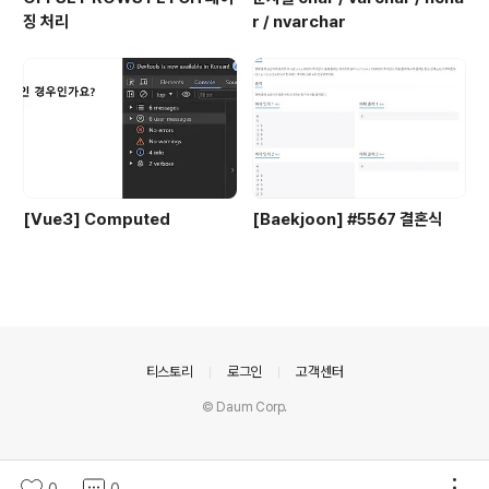
징 처리
r / nvarchar
[Vue3] Computed
[Baekjoon] #5567 결혼식
의안내
티스토리
로그인
고객센터
© Daum Corp.