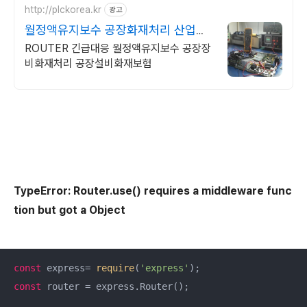
http://plckorea.kr
광고
월정액유지보수 공장화재처리 산업자
동화 장비판매수리보수
ROUTER 긴급대응 월정액유지보수 공장장
비화재처리 공장설비화재보험
TypeError: Router.use() requires a middleware func
tion but got a Object
const
 express= 
require
(
'express'
const
 router = express.Router();
