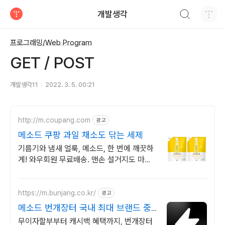
검색하기
개발생각
티스토리
프로그래밍/Web Program
GET / POST
개발생각11
2022. 3. 5. 00:21
http://m.coupang.com
광고
메소드 쿠팡 과일 채소도 닦는 세제
기름기와 냄새 얼룩, 메소드, 한 번에 깨끗하
게! 와우회원 무료배송. 맨손 설거지도 마음
편히, 주방세제, 편안하게! 와우회원 30일 무
료반품.
https://m.bunjang.co.kr/
광고
메소드 번개장터 국내 최대 브랜드 중
고거래
무이자할부부터 캐시백 혜택까지, 번개장터