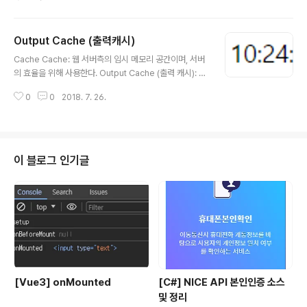
컨트롤은 동적으로 컨텐츠를 출력할 수 있도록 해준다. 간
단한 예제를 확인해보면 아래와 같다. 1. Output Cache
하단의 시간은 캐시가 30초간 걸린 시간 2. Substitution
Output Cache (출력캐시)
하단의 시간은 컨트롤을 이용하여 동적으로 현재 시간을
글 내용
출력 처리한 결과 -> 해당 페이지를 새로 고침 하면 outpu
Cache Cache: 웹 서버측의 임시 메모리 공간이며, 서버
t Cache는 캐시가 걸려 시간이 10:41:10으로 고정되어
의 효율을 위해 사용한다. Output Cache (출력 캐시): 출
있는 반면 Substitution은 새로고침 할 때마다 시간이 새
력 캐시 같은 경우 임시 페이지를 잠시 저장해놓는 공간이
롭게 갱신되는 것을 볼 수 있다. OutputCache Substitu
0
0
2018. 7. 26.
며, 한 페이지를 여러명이 접속 시 DB 접속 보다 Cache
tion #..
에 저장된 페이지를 조회해서 보여준다. 사용방법을 알아
보면, [ 사용 방법 ] 코드 내에 선언 - Duration="30" 30
초 간격으로 페이지를 새로 호출을 의미 Ex ) 현재 오후 10
시 24분 50초를 웹페이지에 출력 후 새로고침을 해도 30
이 블로그 인기글
초 동안 시간 변동이 없게 된다. 왜냐하면, Duration을 30
초로 설정했긴 때문으로 30초 후 부터다시 코드를 실행.--
------------------------------ 31초 후 새로고침-
VaryByP..
[Vue3] onMounted
[C#] NICE API 본인인증 소스
및 정리