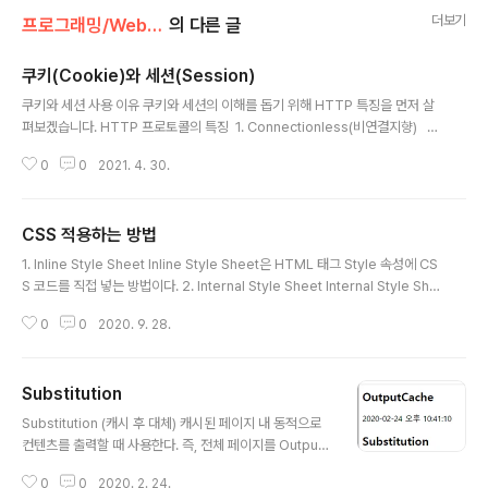
더보기
프로그래밍/Web Program
의 다른 글
쿠키(Cookie)와 세션(Session)
글 내용
쿠키와 세션 사용 이유 쿠키와 세션의 이해를 돕기 위해 HTTP 특징을 먼저 살
펴보겠습니다. HTTP 프로토콜의 특징 1. Connectionless(비연결지향)
HTTP는 사용자가 Request(요청)를 서버에 보내면 서버는 클라이언트에게
0
0
2021. 4. 30.
Response를 주고 연결이 끊기는 특성이 있습니다. 2. Stateless(상태없
음) 커넥션이 끊기는 순간 클라이언트와 서버의 통신은 완전 종료가 되며 상
태 정보는 유지하지 않는 특성이 있습니다. 위와 같은 특징을 갖고 있기 때문에
CSS 적용하는 방법
서버의 리소스 낭비가 줄어드는 장점을 가지고 있지만, 이로 인하여 통신을 할
글 내용
때마다 서버는 클라이언트가 누구인지 인증을 계속해야 합니다. 즉, 로그인 후
1. Inline Style Sheet Inline Style Sheet은 HTML 태그 Style 속성에 CS
에 페이지를 이동하면 다시 로그인을 해야하는 상황..
S 코드를 직접 넣는 방법이다. 2. Internal Style Sheet Internal Style She
et은 HTML 페이지 내 코드를 입력 후 안에 CSS 코드를 입력하는 방법이다.
0
0
2020. 9. 28.
3. Linking Style Sheet Linking Style Sheet은 CSS 파일을 생성 후 이를
HTML 문서와 연결하는 방법이다. 아래와 같은 태그를 적용하고 싶은 HTML
페이지에 추가 후 href로 적용할 .css 파일 경로를 입력하여 연결한다.
Substitution
글 내용
Substitution (캐시 후 대체) 캐시된 페이지 내 동적으로
컨텐츠를 출력할 때 사용한다. 즉, 전체 페이지를 Output
Cache를 이용하여 캐시가 처리되었을 때, Substitutio
0
0
2020. 2. 24.